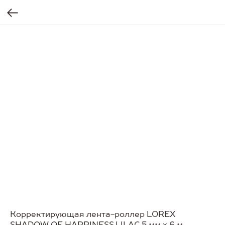
Корректирующая лента-роллер LOREX
SHADOW OF HAPPINESS.LILAC 5 мм х 6 м,