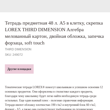
Тетрадь предметная 48 л. А5 в клетку, скрепка
LOREX THIRD DIMENSION Алгебра
мелованный картон, двойная обложка, запечка
форзаца, soft touch
THIRD DIMENSION
SKU:
249072
Другие площадки
Тематические тетради LOREX® помогут школьникам в успешном освоении 12
основных предметов. Они оформлены в стилистике каждого предмета,
благодаря чему школьнику будет легко найти необходимую тетрадь среди
остальных. Еще один важный плюс - полезная справочная информация.
Тетради имеют обложку плотностью 190 г/м2 и внутренний блок 60 г/м2,
формат - А5, а также они соответствуют требованиям по техническому