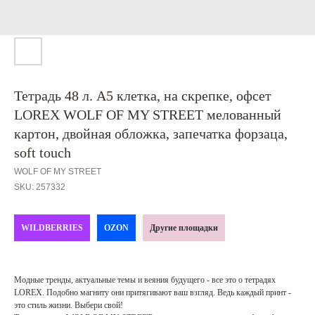
Тетрадь 48 л. А5 клетка, на скрепке, офсет
LOREX WOLF OF MY STREET мелованный
картон, двойная обложка, запечатка форзаца,
soft touch
WOLF OF MY STREET
SKU:
257332
WILDBERRIES
OZON
Другие площадки
Модные тренды, актуальные темы и веяния будущего - все это о тетрадях
LOREX. Подобно магниту они притягивают ваш взгляд. Ведь каждый принт -
это стиль жизни. Выбери свой!