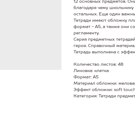
12 основных предметов. Он
благодаря чему школьнику 
остальных. Еще один важны
Тетради имеют обложку пло
формат - А5, а также они 
регламенту.
Серия предметных тетраде
героя. Справочный материа
Тетрадь выполнена с эффек
Количество листов: 48
Линовка: клетка
Формат: А5
Материал обложки: мелова
Эффект обложки: soft touc
Категория: Тетради предме