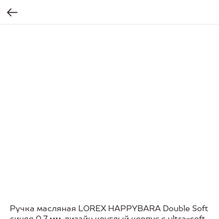
Ручка масляная LOREX HAPPYBARA Double Soft
синяя 0,7 мм, дизайн круглый корпус с ultra-soft