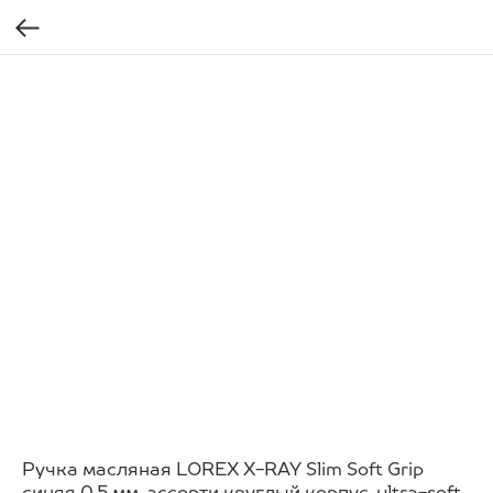
Ручка масляная LOREX X-RAY Slim Soft Grip
синяя 0,5 мм, ассорти круглый корпус, ultra-soft