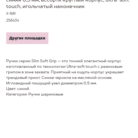
touch, игольчатый наконечник
X-RAY
256434
Другие площадки
Ручки серии Slim Soft Grip — это тонкий элегантный корпус
изготовленный по технологии Ultra-soft touch с резиновым
грипом в зоне захвата. Приятный на ощупь корпус украшает
трендовый принт. Синие чернила на масляной основе.
Игловидный пишущий узел диаметром 0,5 мм.
Цвет: синий
Категория: Ручки шариковые