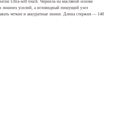
огии Ultra-soft touch. Чернила на масляной основе
ез лишних усилий, а игловидный пишущий узел
давать четкие и аккуратные линии. Длина стержня — 140